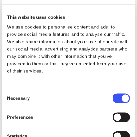
This website uses cookies
We use cookies to personalise content and ads, to
provide social media features and to analyse our traffic.
We also share information about your use of our site with
our social media, advertising and analytics partners who
may combine it with other information that you’ve
provided to them or that they’ve collected from your use
of their services.
Consent
Necessary
Selection
Årets Right Livelihood-pristagare
stärker samhällen genom icke-våld
Preferences
och genom att tala klarspråk till
makthavare
Statistics