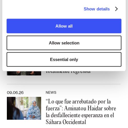
01.07.26
NEWS
Show details
Cecosesola moviliza la solidaridad
comunitaria tras doble terremoto
Allow all
en Venezuela
Allow selection
22.06.26
NEWS
Juan Pablo Orrego Silva sobre el
Essential only
gobierno de Chile: “La ofensiva es
totalmente regresiva”
09.06.26
NEWS
“Lo que fue arrebatado por la
fuerza”: Aminatou Haidar sobre
la desfalleciente esperanza en el
Sáhara Occidental