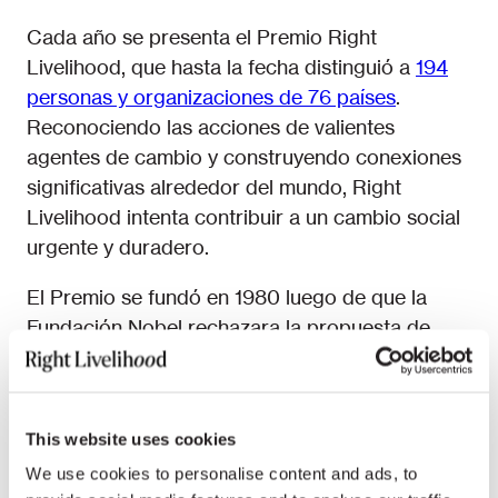
Cada año se presenta el Premio Right
Livelihood, que hasta la fecha distinguió a
194
personas y organizaciones de 76 países
.
Reconociendo las acciones de valientes
agentes de cambio y construyendo conexiones
significativas alrededor del mundo, Right
Livelihood intenta contribuir a un cambio social
urgente y duradero.
El Premio se fundó en 1980 luego de que la
Fundación Nobel rechazara la propuesta de
crear dos nuevos galardones para honrar a
personas comprometidas con la promoción de
la justicia social y las causas ambientales,
This website uses cookies
destacando especialmente a agentes de cambio
We use cookies to personalise content and ads, to
del Sur Global.