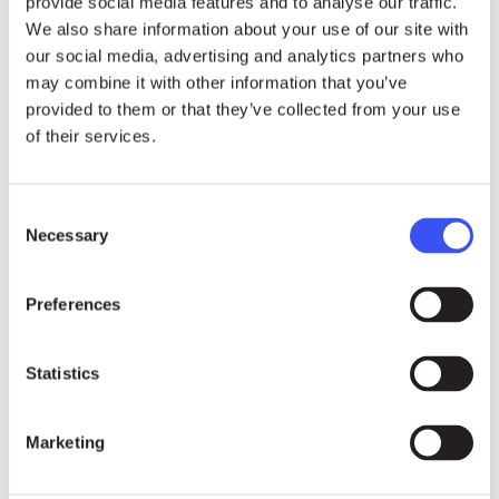
provide social media features and to analyse our traffic.
Actualmente, Right Livelihood es mucho más
We also share information about your use of our site with
our social media, advertising and analytics partners who
que un premio: es apoyo a largo plazo.
may combine it with other information that you’ve
Elevando su perfil, resaltando sus ideas
provided to them or that they’ve collected from your use
innovadoras y brindando protección cuando
of their services.
sus vidas y su libertad están en peligro, Right
Livelihood es un megáfono y un escudo para las
personas galardonadas.
Consent
Necessary
Selection
Right Livelihood tiene su sede principal en
Estocolmo, y una oficina en Ginebra. La
Preferences
Fundación tiene estatus consultivo especial en
la ONU.
Statistics
Gender Equality
Health
Human
Marketing
Rights
Sustainability