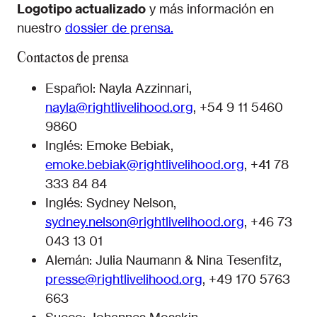
Logotipo actualizado
y más información en
nuestro
dossier de prensa.
Contactos de prensa
Español: Nayla Azzinnari,
nayla@rightlivelihood.org
, +54 9 11 5460
9860
Inglés: Emoke Bebiak,
emoke.bebiak@rightlivelihood.org
, +41 78
333 84 84
Inglés: Sydney Nelson,
sydney.nelson@rightlivelihood.org
, +46 73
043 13 01
Alemán: Julia Naumann & Nina Tesenfitz,
presse@rightlivelihood.org
, +49 170 5763
663