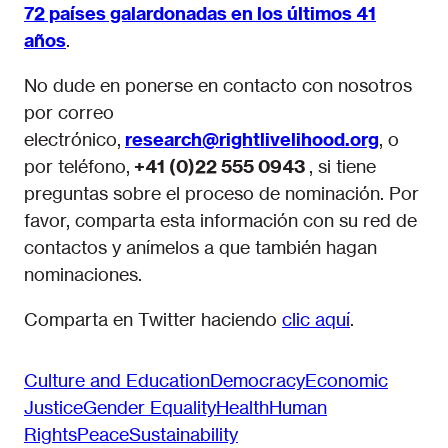
72 países galardonadas en los últimos 41
año
s
.
No dude en ponerse en contacto con nosotros
por correo
electrónico,
research@rightlivelihood.org
, o
por teléfono,
+41 (0)22 555 0943
, si tiene
preguntas sobre el proceso de nominación. Por
favor, comparta esta información con su red de
contactos y anímelos a que también hagan
nominaciones.
Comparta en Twitter haciendo
clic aquí
.
Culture and Education
Democracy
Economic
Justice
Gender Equality
Health
Human
Rights
Peace
Sustainability