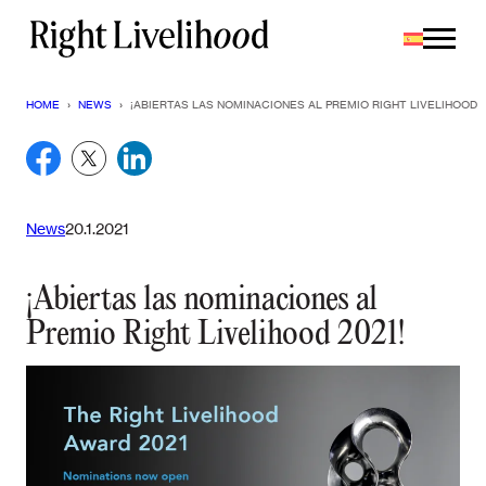
Saltar
al
contenido
HOME
›
NEWS
›
¡ABIERTAS LAS NOMINACIONES AL PREMIO RIGHT LIVELIHOOD 2
News
20.1.2021
¡Abiertas las nominaciones al
Premio Right Livelihood 2021!