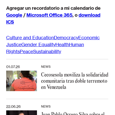
Agregar un recordatorio a mi calendario de
Google
/
Microsoft Office 365
, o
download
ICS
Culture and Education
Democracy
Economic
Justice
Gender Equality
Health
Human
Rights
Peace
Sustainability
01.07.26
NEWS
Cecosesola moviliza la solidaridad
comunitaria tras doble terremoto
en Venezuela
22.06.26
NEWS
Juan Pablo Orrego Silva sobre el