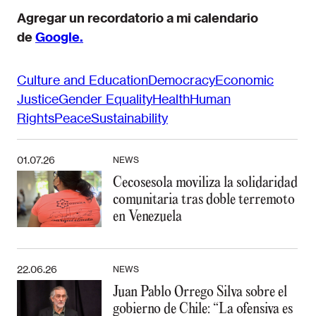
Agregar un recordatorio a mi calendario
de
Google.
Culture and Education
Democracy
Economic
Justice
Gender Equality
Health
Human
Rights
Peace
Sustainability
01.07.26
NEWS
Cecosesola moviliza la solidaridad
comunitaria tras doble terremoto
en Venezuela
22.06.26
NEWS
Juan Pablo Orrego Silva sobre el
gobierno de Chile: “La ofensiva es