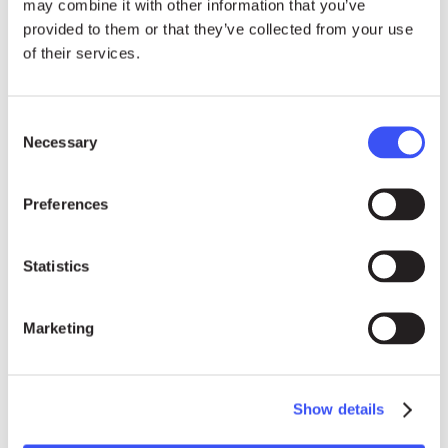
may combine it with other information that you’ve
provided to them or that they’ve collected from your use
22.06.26
NEWS
of their services.
Juan Pablo Orrego Silva sobre el
gobierno de Chile: “La ofensiva es
totalmente regresiva”
Consent
Necessary
Selection
09.06.26
NEWS
Preferences
“Lo que fue arrebatado por la
fuerza”: Aminatou Haidar sobre
la desfalleciente esperanza en el
Statistics
Sáhara Occidental
Marketing
All news
Show details