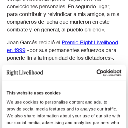
convicciones personales. En segundo lugar,
para contribuir y reivindicar a mis amigos, a mis
compañeros de lucha que murieron en este
combate y, en general, al pueblo chileno».
Joan Garcés recibió el
Premio Right Livelihood
en 1999
«por sus permanentes esfuerzos para
ponerle fin a la impunidad de los dictadores».
Democracy
Economic Justice
Human Rights
01.07.26
NEWS
This website uses cookies
Cecosesola moviliza la solidaridad
We use cookies to personalise content and ads, to
comunitaria tras doble terremoto
provide social media features and to analyse our traffic.
en Venezuela
We also share information about your use of our site with
our social media, advertising and analytics partners who