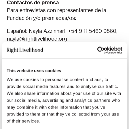
Contactos de prensa
Para entrevistas con representantes de la
Fundación y/o premiadas/os:
Español: Nayla Azzinnari, +54 9 11 5460 9860,
nayla@rightlivelihood.org
Inglés: Emoke Bebiak, +41 (0) 783338484,
emoke.bebiak@rightlivelihood.org
This website uses cookies
Alemán: Nina Tesenfitz, +49 (0)170 5763 663,
presse@rightlivelihood.org
We use cookies to personalise content and ads, to
provide social media features and to analyse our traffic.
Sueco: Johannes Mosskin, +46 (0)704371148,
We also share information about your use of our site with
johannes@rightlivelihood.org
our social media, advertising and analytics partners who
may combine it with other information that you’ve
Acerca del Premio Right Livelihood
provided to them or that they’ve collected from your use
of their services.
Creado en 1980, el Premio Right Livelihood se