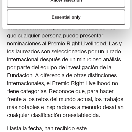
Fundación tiene estatus consultivo especial ante
el Consejo Económico y Social de la ONU.
Essential only
Una característica particular del galardón es
que cualquier persona puede presentar
nominaciones al Premio Right Livelihood. Las y
los laureados son seleccionados por un jurado
internacional después de un minucioso análisis
por parte del equipo de investigación de la
Fundación. A diferencia de otras distinciones
internacionales, el Premio Right Livelihood no
tiene categorías. Reconoce que, para hacer
frente a los retos del mundo actual, los trabajos
más notables e inspiradores a menudo desafían
cualquier clasificación preestablecida.
Hasta la fecha, han recibido este