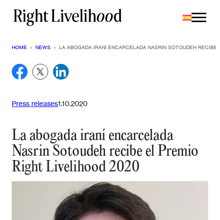
Saltar
al
contenido
HOME
›
NEWS
›
LA ABOGADA IRANÍ ENCARCELADA NASRIN SOTOUDEH RECIBE E
Press releases
1.10.2020
La abogada iraní encarcelada
Nasrin Sotoudeh recibe el Premio
Right Livelihood 2020