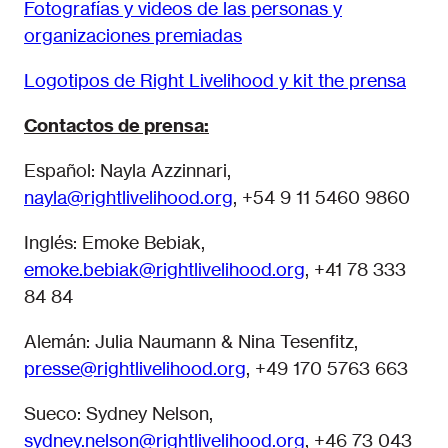
Fotografías y videos de las personas y
organizaciones premiadas
Logotipos de Right Livelihood y kit the prensa
Contactos de prensa:
Español: Nayla Azzinnari,
nayla@rightlivelihood.org
, +54 9 11 5460 9860
Inglés: Emoke Bebiak,
emoke.bebiak@rightlivelihood.org
, +41 78 333
84 84
Alemán: Julia Naumann & Nina Tesenfitz,
presse@rightlivelihood.org
, +49 170 5763 663
Sueco: Sydney Nelson,
sydney.nelson@rightlivelihood.org
, +46 73 043