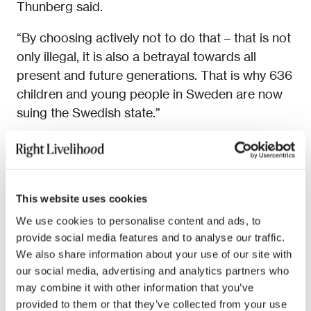
Thunberg said.
“By choosing actively not to do that – that is not
only illegal, it is also a betrayal towards all
present and future generations. That is why 636
children and young people in Sweden are now
suing the Swedish state.”
Other previous Right Livelihood Laureates
Egyptian woman’s rights defender Mozn Hassan
and a representative of the Russian human
rights organisation Memorial also spoke at the
This website uses cookies
event. Memorial and Matviichuk’s Center for
We use cookies to personalise content and ads, to
Civil Liberties are joint recipients of this year’s
provide social media features and to analyse our traffic.
We also share information about your use of our site with
Nobel Peace Prize.
our social media, advertising and analytics partners who
“It’s prohibited in Russia to be against the war,”
may combine it with other information that you’ve
provided to them or that they’ve collected from your use
said Memorial’s Alexandra Polivanova. “But we