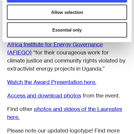
crimes.”
Allow selection
Cecosesola
of Venezuela “for establishing an
equitable and cooperative economic model as a
Essential only
robust alternative to profit-driven economies.”
Africa Institute for Energy Governance
(AFIEGO)
“for their courageous work for
climate justice and community rights violated by
extractivist energy projects in Uganda.”
Watch the Award Presentation here.
Access and download photos
from the event.
Find other
photos and videos of the Laureates
here.
Please note our updated logotype! Find more